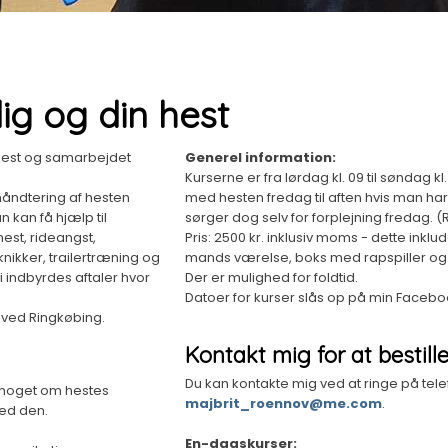
ig og din hest
n hest og samarbejdet
Generel information:
Kurserne er fra lørdag kl. 09 til søndag
 håndtering af hesten
med hesten fredag til aften hvis man har
 kan få hjælp til
sørger dog selv for forplejning fredag.
est, rideangst,
Pris: 2500 kr. inklusiv moms - dette inklu
knikker, trailertræning og
mands værelse, boks med rapspiller og
 indbyrdes aftaler hvor
Der er mulighed for foldtid.
​Datoer for kurser slås op på min Faceb
, ved Ringkøbing.
Kontakt mig for at bestill
Du kan kontakte mig ved at ringe på tel
de noget om hestes
majbrit_roennov@me.com
.
d den. ​
En-dagskurser: