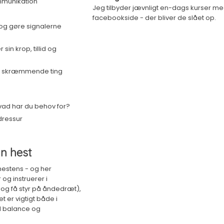
mmunikation
Jeg tilbyder jævnligt en-dags kurser med
facebookside - der bliver de slået op.​
 og gøre signalerne
sin krop, tillid og
 og skræmmende ting
 hvad har du behov for?
idressur
in hest
hestens - og her
g instruerer i
 og få styr på åndedræt),
 er vigtigt både i
d balance og