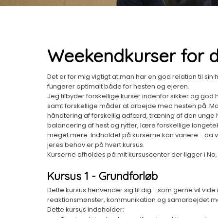
Weekendkurser for d
Det er for mig vigtigt at man har en god relation til si
fungerer optimalt både for hesten og ejeren. ​
Jeg tilbyder forskellige kurser indenfor sikker og god
samt forskellige måder at arbejde med hesten på. Man
håndtering af forskellig adfærd, træning af den unge h
balancering af hest og rytter, lære forskellige longete
meget mere. Indholdet på kurserne kan variere - da vi
jeres behov er på hvert kursus.
Kurserne afholdes på mit kursuscenter der ligger i No
Kursus 1 - Grundforløb
​Dette kursus henvender sig til dig - som gerne vil vi
reaktionsmønster, kommunikation og samarbejdet me
Dette kursus indeholder: