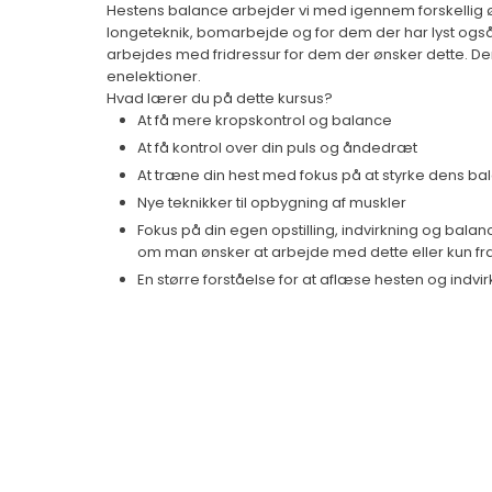
Hestens balance arbejder vi med igennem forskellig ø
longeteknik, bomarbejde og for dem der har lyst ogs
arbejdes med fridressur for dem der ønsker dette. Der 
enelektioner.
Hvad lærer du på dette kursus?
At få mere kropskontrol og balance
At få kontrol over din puls og åndedræt
At træne din hest med fokus på at styrke dens ba
Nye teknikker til opbygning af muskler
Fokus på din egen opstilling, indvirkning og balanc
om man ønsker at arbejde med dette eller kun fr
En større forståelse for at aflæse hesten og indvir