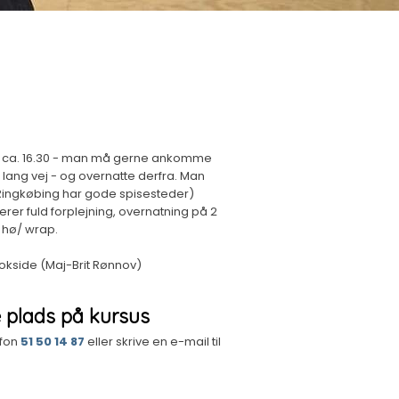
 kl. ca. 16.30 - man må gerne ankomme
 lang vej - og overnatte derfra. Man
 (Ringkøbing har gode spisesteder)
derer fuld forplejning, overnatning på 2
 hø/ wrap.
ookside (Maj-Brit Rønnov)
e plads på kursus
efon
51 50 14 87
eller skrive en e-mail til