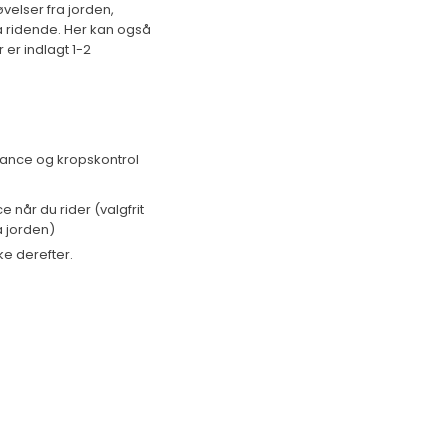
velser fra jorden,
å ridende. Her kan også
er indlagt 1-2
lance og kropskontrol
e når du rider (valgfrit
a jorden)
ke derefter.