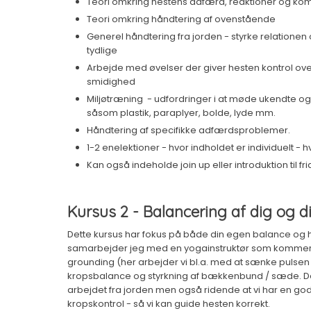
​Teori omkring hestens adfærd, reaktioner og ko
​Teori omkring håndtering af ovenstående
Generel håndtering fra jorden - styrke relationen
tydlige
​Arbejde med øvelser der giver hesten kontrol over 
smidighed
Miljøtræning ​ - udfordringer i at møde ukendte
såsom plastik, paraplyer, bolde, lyde mm.
​Håndtering af specifikke adfærdsproblemer. ​
1-2 enelektioner - hvor indholdet er individuelt -
Kan også indeholde join up eller introduktion til fr
Kursus 2 - Balancering af dig og d
Dette kursus har fokus på både din egen balance og 
samarbejder jeg med en yogainstruktør som kommer o
grounding (her arbejder vi bl.a. med at sænke pulsen
kropsbalance og styrkning af bækkenbund / sæde. Det
arbejdet fra jorden men også ridende at vi har en go
kropskontrol - så vi kan guide hesten korrekt.